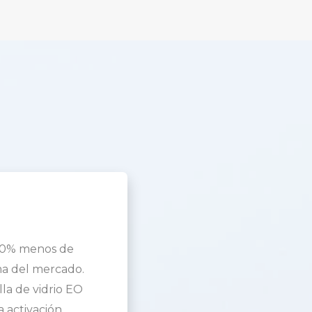
 90% menos de
ma del mercado.
la de vidrio EO
 activación