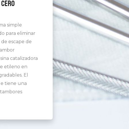
 Cero
ema simple
o para eliminar
o de escape de
 tambor
ina catalizadora
e etileno en
radables. El
e tiene una
s tambores