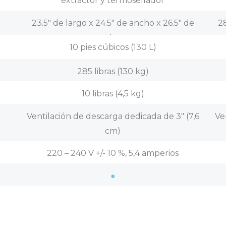
extractor y termosellador
23.5″ de largo x 24.5″ de ancho x 26.5″ de
28
alto
10 pies cúbicos (130 L)
285 libras (130 kg)
10 libras (4,5 kg)
Ventilación de descarga dedicada de 3″ (7,6
Ve
cm)
220 – 240 V +/- 10 %, 5,4 amperios
●