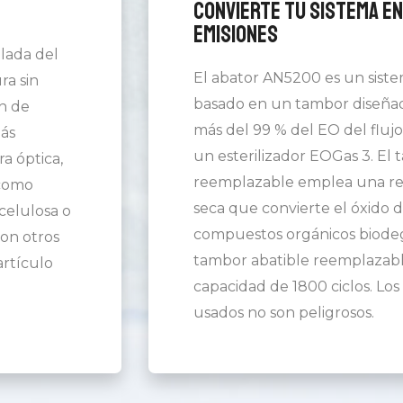
Convierte tu Sistema en
Emisiones
lada del
El abator AN5200 es un sist
ra sin
basado en un tambor diseñad
ón de
más del 99 % del EO del fluj
ás
un esterilizador EOGas 3. El
ra óptica,
reemplazable emplea una res
 como
seca que convierte el óxido d
 celulosa o
compuestos orgánicos biodeg
on otros
tambor abatible reemplazabl
artículo
capacidad de 1800 ciclos. Lo
usados no son peligrosos.