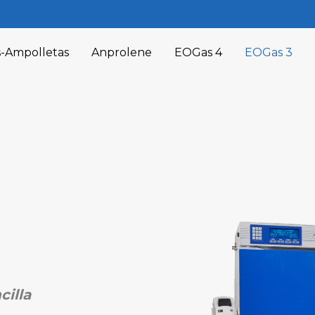
-Ampolletas
Anprolene
EOGas 4
EOGas 3
cilla