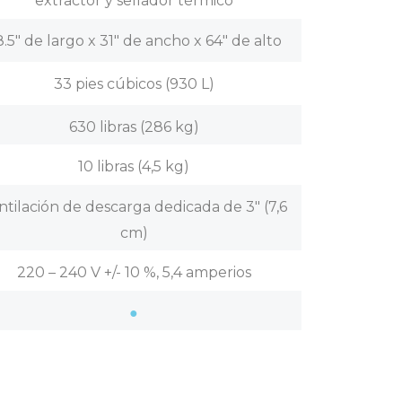
extractor y sellador térmico
.5″ de largo x 31″ de ancho x 64″ de alto
33 pies cúbicos (930 L)
630 libras (286 kg)
10 libras (4,5 kg)
ntilación de descarga dedicada de 3″ (7,6
cm)
220 – 240 V +/- 10 %, 5,4 amperios
●